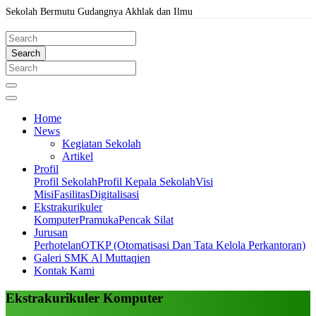
Sekolah Bermutu Gudangnya Akhlak dan Ilmu
Search
Home
News
Kegiatan Sekolah
Artikel
Profil
Profil Sekolah
Profil Kepala Sekolah
Visi
Misi
Fasilitas
Digitalisasi
Ekstrakurikuler
Komputer
Pramuka
Pencak Silat
Jurusan
Perhotelan
OTKP (Otomatisasi Dan Tata Kelola Perkantoran)
Galeri SMK Al Muttaqien
Kontak Kami
Ekstrakurikuler Komputer