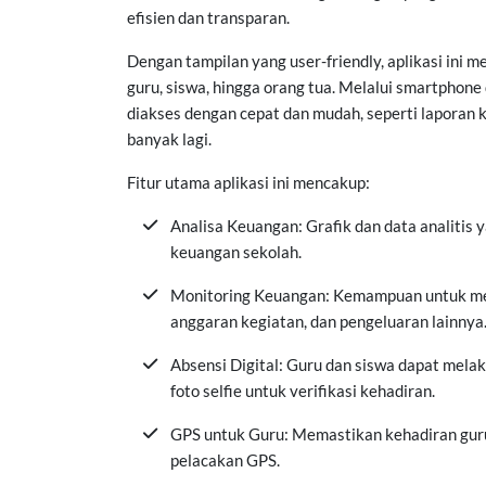
efisien dan transparan.
Dengan tampilan yang user-friendly, aplikasi ini 
guru, siswa, hingga orang tua. Melalui smartphone
diakses dengan cepat dan mudah, seperti laporan ke
banyak lagi.
Fitur utama aplikasi ini mencakup:
Analisa Keuangan: Grafik dan data analiti
keuangan sekolah.
Monitoring Keuangan: Kemampuan untuk me
anggaran kegiatan, dan pengeluaran lainnya
Absensi Digital: Guru dan siswa dapat melak
foto selfie untuk verifikasi kehadiran.
GPS untuk Guru: Memastikan kehadiran guru 
pelacakan GPS.