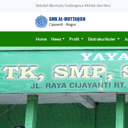
Sekolah Bermutu Gudangnya Akhlak dan Ilmu
Home
News
Profil
Ekstrakurikuler
J