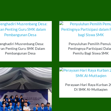
enghadiri Musrenbang Desa:
Penyuluhan Pemilih Pemul
ran Penting Guru SMK Dalam
Pentingnya Partisipasi Dal
Pembangunan Desa
Pemilu Bagi Siswa SMK
Perayaan Hari Raya Kurban 
Di SMK Al-Muttaqien