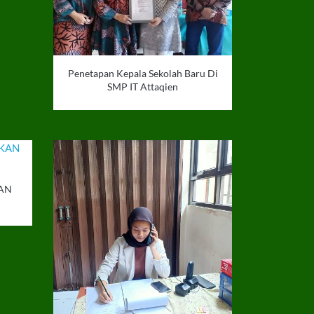
Penetapan Kepala Sekolah Baru Di
SMP IT Attaqien
AN